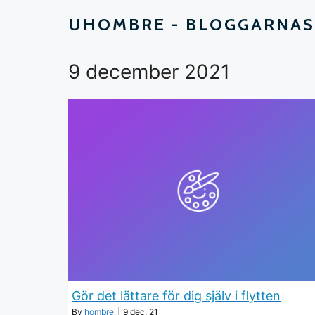
UHOMBRE - BLOGGARNAS
9 december 2021
Gör det lättare för dig själv i flytten
By
hombre
|
9
dec, 21