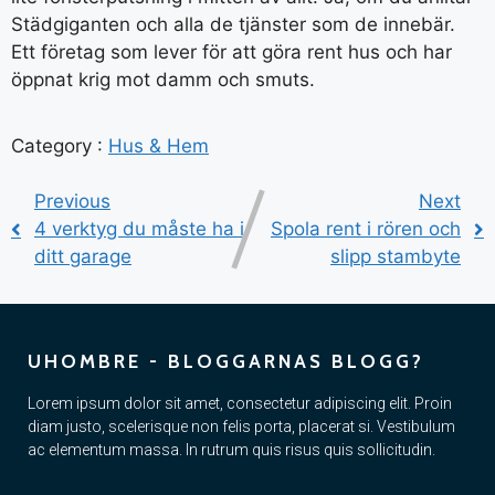
Städgiganten och alla de tjänster som de innebär.
Ett företag som lever för att göra rent hus och har
öppnat krig mot damm och smuts.
Category :
Hus & Hem
Previous
Next
4 verktyg du måste ha i
Spola rent i rören och
ditt garage
slipp stambyte
UHOMBRE - BLOGGARNAS BLOGG?
Lorem ipsum dolor sit amet, consectetur adipiscing elit. Proin
diam justo, scelerisque non felis porta, placerat si. Vestibulum
ac elementum massa. In rutrum quis risus quis sollicitudin.