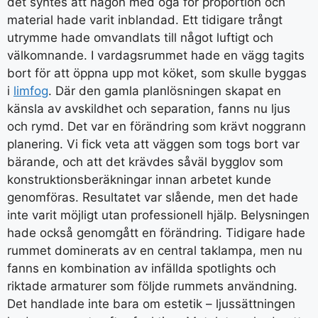
det syntes att någon med öga för proportion och
material hade varit inblandad. Ett tidigare trångt
utrymme hade omvandlats till något luftigt och
välkomnande. I vardagsrummet hade en vägg tagits
bort för att öppna upp mot köket, som skulle byggas
i
limfog
. Där den gamla planlösningen skapat en
känsla av avskildhet och separation, fanns nu ljus
och rymd. Det var en förändring som krävt noggrann
planering. Vi fick veta att väggen som togs bort var
bärande, och att det krävdes såväl bygglov som
konstruktionsberäkningar innan arbetet kunde
genomföras. Resultatet var slående, men det hade
inte varit möjligt utan professionell hjälp. Belysningen
hade också genomgått en förändring. Tidigare hade
rummet dominerats av en central taklampa, men nu
fanns en kombination av infällda spotlights och
riktade armaturer som följde rummets användning.
Det handlade inte bara om estetik – ljussättningen