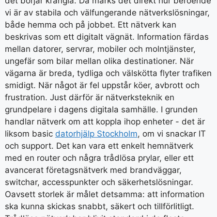
det börjar krångla. Då märks det direkt hur beroende
vi är av stabila och välfungerande nätverkslösningar,
både hemma och på jobbet. Ett nätverk kan
beskrivas som ett digitalt vägnät. Information färdas
mellan datorer, servrar, mobiler och molntjänster,
ungefär som bilar mellan olika destinationer. När
vägarna är breda, tydliga och välskötta flyter trafiken
smidigt. När något är fel uppstår köer, avbrott och
frustration. Just därför är nätverksteknik en
grundpelare i dagens digitala samhälle. I grunden
handlar nätverk om att koppla ihop enheter - det är
liksom basic
datorhjälp Stockholm
, om vi snackar IT
och support. Det kan vara ett enkelt hemnätverk
med en router och några trådlösa prylar, eller ett
avancerat företagsnätverk med brandväggar,
switchar, accesspunkter och säkerhetslösningar.
Oavsett storlek är målet detsamma: att information
ska kunna skickas snabbt, säkert och tillförlitligt.