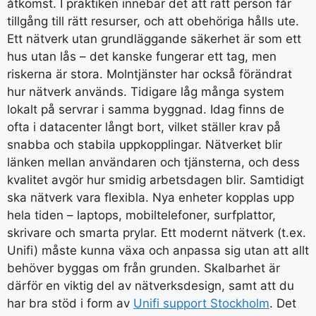
åtkomst. I praktiken innebär det att rätt person får
tillgång till rätt resurser, och att obehöriga hålls ute.
Ett nätverk utan grundläggande säkerhet är som ett
hus utan lås – det kanske fungerar ett tag, men
riskerna är stora. Molntjänster har också förändrat
hur nätverk används. Tidigare låg många system
lokalt på servrar i samma byggnad. Idag finns de
ofta i datacenter långt bort, vilket ställer krav på
snabba och stabila uppkopplingar. Nätverket blir
länken mellan användaren och tjänsterna, och dess
kvalitet avgör hur smidig arbetsdagen blir. Samtidigt
ska nätverk vara flexibla. Nya enheter kopplas upp
hela tiden – laptops, mobiltelefoner, surfplattor,
skrivare och smarta prylar. Ett modernt nätverk (t.ex.
Unifi) måste kunna växa och anpassa sig utan att allt
behöver byggas om från grunden. Skalbarhet är
därför en viktig del av nätverksdesign, samt att du
har bra stöd i form av
Unifi support Stockholm
. Det