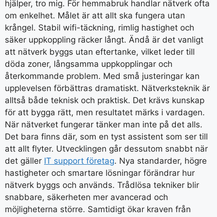
hjälper, tro mig. För hemmabruk handlar nätverk ofta
om enkelhet. Målet är att allt ska fungera utan
krångel. Stabil wifi-täckning, rimlig hastighet och
säker uppkoppling räcker långt. Ändå är det vanligt
att nätverk byggs utan eftertanke, vilket leder till
döda zoner, långsamma uppkopplingar och
återkommande problem. Med små justeringar kan
upplevelsen förbättras dramatiskt. Nätverksteknik är
alltså både teknisk och praktisk. Det krävs kunskap
för att bygga rätt, men resultatet märks i vardagen.
När nätverket fungerar tänker man inte på det alls.
Det bara finns där, som en tyst assistent som ser till
att allt flyter. Utvecklingen går dessutom snabbt när
det gäller
IT support företag
. Nya standarder, högre
hastigheter och smartare lösningar förändrar hur
nätverk byggs och används. Trådlösa tekniker blir
snabbare, säkerheten mer avancerad och
möjligheterna större. Samtidigt ökar kraven från