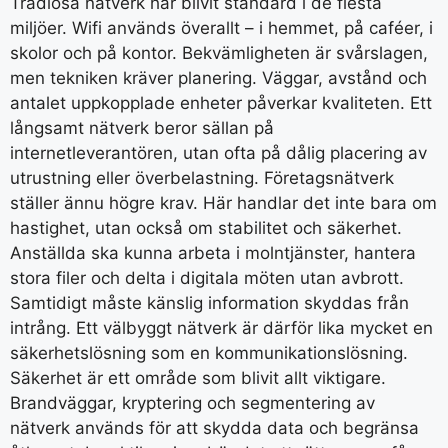
Trådlösa nätverk har blivit standard i de flesta
miljöer. Wifi används överallt – i hemmet, på caféer, i
skolor och på kontor. Bekvämligheten är svårslagen,
men tekniken kräver planering. Väggar, avstånd och
antalet uppkopplade enheter påverkar kvaliteten. Ett
långsamt nätverk beror sällan på
internetleverantören, utan ofta på dålig placering av
utrustning eller överbelastning. Företagsnätverk
ställer ännu högre krav. Här handlar det inte bara om
hastighet, utan också om stabilitet och säkerhet.
Anställda ska kunna arbeta i molntjänster, hantera
stora filer och delta i digitala möten utan avbrott.
Samtidigt måste känslig information skyddas från
intrång. Ett välbyggt nätverk är därför lika mycket en
säkerhetslösning som en kommunikationslösning.
Säkerhet är ett område som blivit allt viktigare.
Brandväggar, kryptering och segmentering av
nätverk används för att skydda data och begränsa